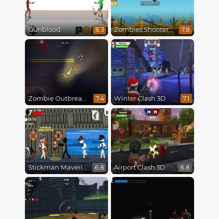
Gunblood
Zombies Shooter
8.3
7.8
Zombie Outbreak Arena
Winter Clash 3D
7.4
7.1
Stickman Maverick: Bad Boys Killer
Airport Clash 3D
6.8
6.8