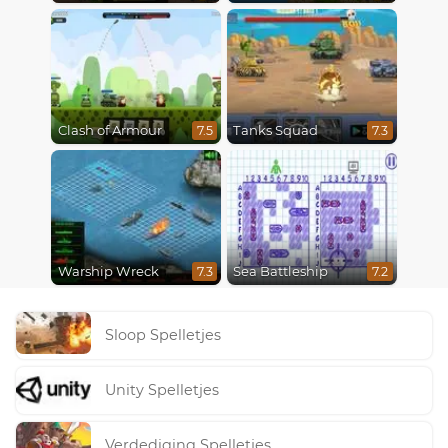
Clash of Armour
Tanks Squad
7.5
7.3
Warship Wreck
Sea Battleship
7.3
7.2
Sloop Spelletjes
Unity Spelletjes
Verdediging Spelletjes