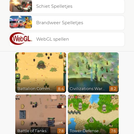
Schiet Spelletjes
Brandweer Spelletjes
WebGL spellen
Battalion Commander
Civilizations Wars Master Edition
8.4
8.2
Battle of Tanks
Tower Defense
7.8
7.6