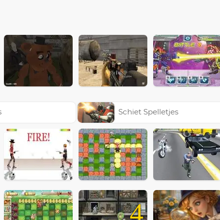
s
Schiet Spelletjes
4