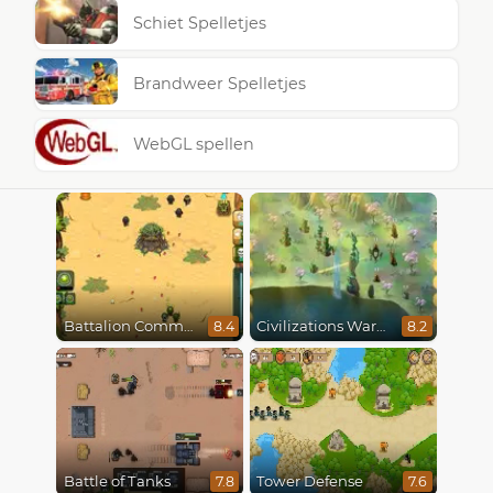
Schiet Spelletjes
Brandweer Spelletjes
WebGL spellen
Battalion Commander
Civilizations Wars Master Edition
8.4
8.2
Battle of Tanks
Tower Defense
7.8
7.6