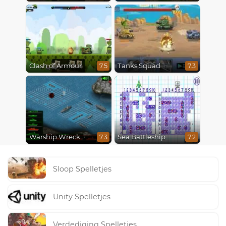
Clash of Armour
Tanks Squad
7.5
7.3
Warship Wreck
Sea Battleship
7.3
7.2
Sloop Spelletjes
Unity Spelletjes
Verdediging Spelletjes