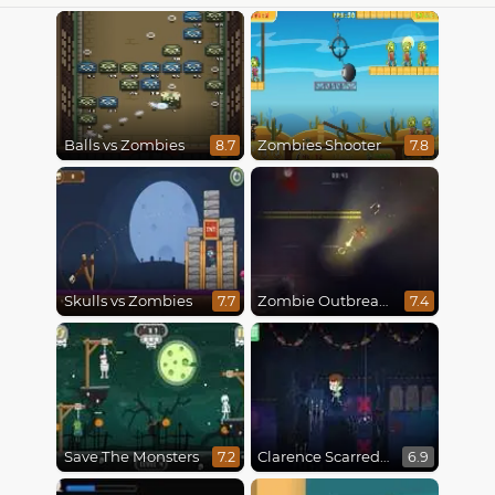
Balls vs Zombies
Zombies Shooter
8.7
7.8
Skulls vs Zombies
Zombie Outbreak Arena
7.7
7.4
Save The Monsters
Clarence Scarred Silly
7.2
6.9