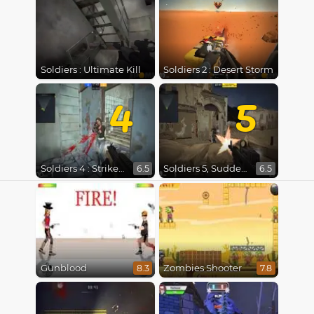
Soldiers : Ultimate Kill
Soldiers 2 : Desert Storm
4
5
Soldiers 4 : Strike Back
Soldiers 5, Sudden Shot
6.5
6.5
Gunblood
Zombies Shooter
8.3
7.8