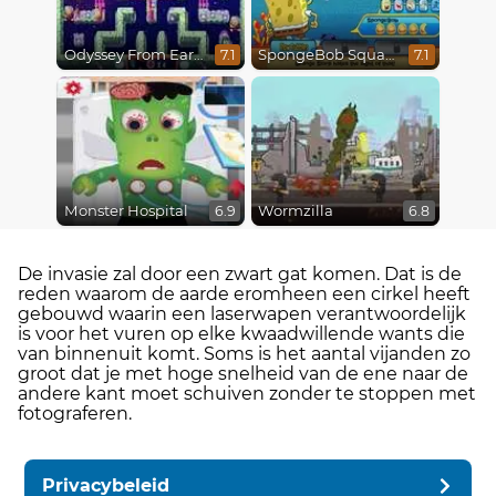
Odyssey From Earth To Space
SpongeBob SquarePants : Monster Island Adventures
7.1
7.1
Monster Hospital
Wormzilla
6.9
6.8
De invasie zal door een zwart gat komen. Dat is de
reden waarom de aarde eromheen een cirkel heeft
gebouwd waarin een laserwapen verantwoordelijk
is voor het vuren op elke kwaadwillende wants die
van binnenuit komt. Soms is het aantal vijanden zo
groot dat je met hoge snelheid van de ene naar de
andere kant moet schuiven zonder te stoppen met
fotograferen.
Privacybeleid