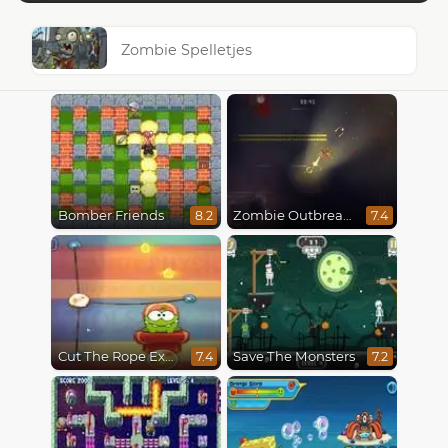
Zombie Spelletjes
Bomber Friends
Zombie Outbreak Arena
8.2
7.4
Cut The Rope Experiments
Save The Monsters
7.4
7.2