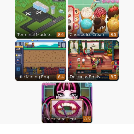
Terminal Madness
Churros Ice Cream
8.6
8.5
Idle Mining Empire
Delicious Emily New Beginning
8.4
8.3
Draculaura Dentist
8.3