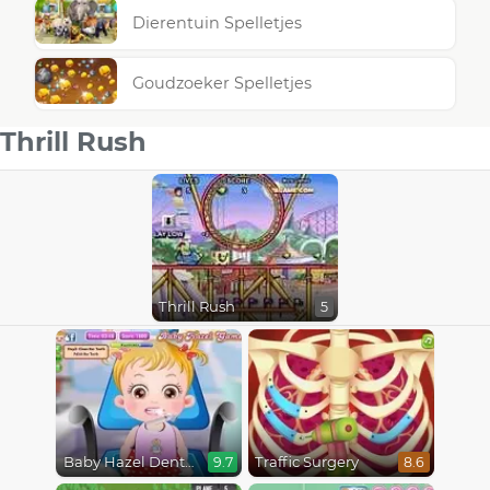
Dierentuin Spelletjes
Goudzoeker Spelletjes
Thrill Rush
Thrill Rush
5
Baby Hazel Dental Care
Traffic Surgery
9.7
8.6