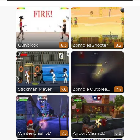
Gunblood
Zombies Shooter
8.3
8.2
Stickman Maverick: Bad Boys Killer
Zombie Outbreak Arena
7.6
7.4
Winter Clash 3D
Airport Clash 3D
7.3
6.8