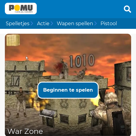
Spelletjes
Actie
Wapen spellen
Pistool
Beginnen te spelen
War Zone