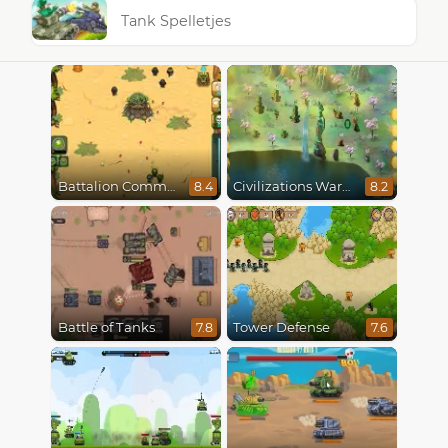
Tank Spelletjes
Battalion Commander
Civilizations Wars Master Edition
8.4
8.2
Battle of Tanks
Tower Defense
7.8
7.6