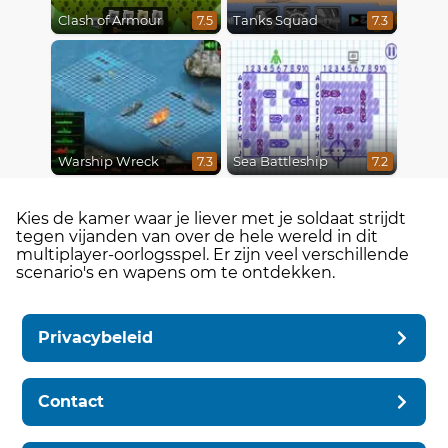
Clash of Armour
Tanks Squad
7.5
7.3
Warship Wreck
Sea Battleship
7.3
7.2
Kies de kamer waar je liever met je soldaat strijdt
tegen vijanden van over de hele wereld in dit
multiplayer-oorlogsspel. Er zijn veel verschillende
scenario's en wapens om te ontdekken.
Privacybeleid
Contact