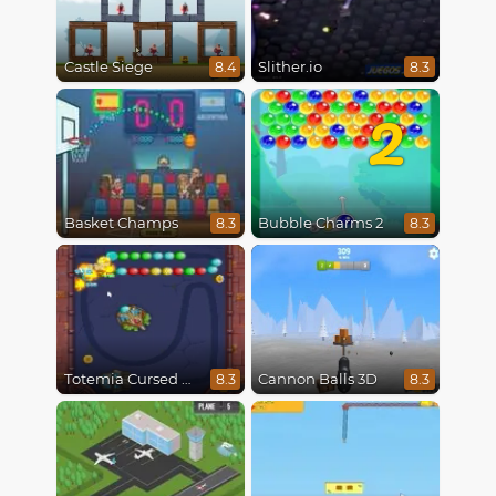
Castle Siege
Slither.io
8.4
8.3
2
Basket Champs
Bubble Charms 2
8.3
8.3
Totemia Cursed Marbles
Cannon Balls 3D
8.3
8.3