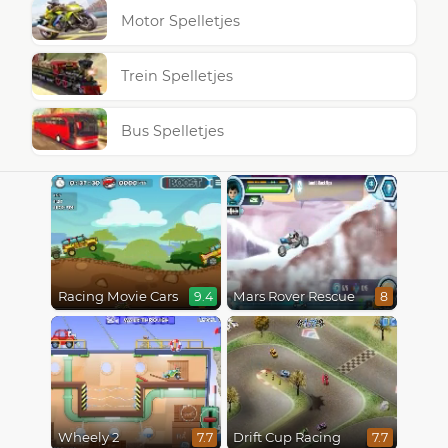
Motor Spelletjes
Trein Spelletjes
Bus Spelletjes
Racing Movie Cars
Mars Rover Rescue
9.4
8
Wheely 2
Drift Cup Racing
7.7
7.7