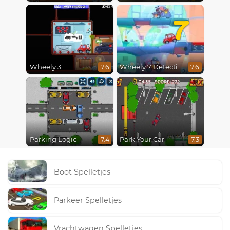
7
Wheely 3
Wheely 7 Detective
7.6
7.6
Parking Logic
Park Your Car
7.4
7.3
Boot Spelletjes
Parkeer Spelletjes
Vrachtwagen Spelletjes