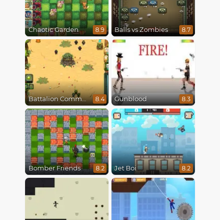
Chaotic Garden
Balls vs Zombies
8.9
8.7
Battalion Commander
Gunblood
8.4
8.3
Bomber Friends
Jet Boi
8.2
8.2