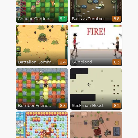
Chaotic Garden
Balls vs Zombies
9.2
8.8
Battalion Commander
Gunblood
8.4
8.3
Bomber Friends
Stickman Boost
8.3
8.2