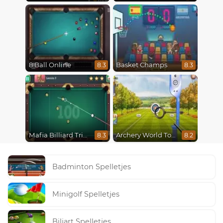
8 Ball Online
Basket Champs
8.3
8.3
Mafia Billiard Tricks
Archery World Tour
8.3
8.2
Badminton Spelletjes
Minigolf Spelletjes
Biljart Spelletjes