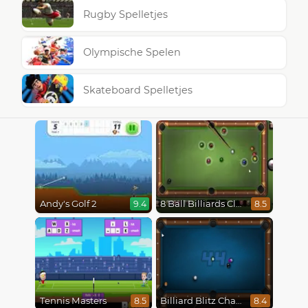
Rugby Spelletjes
Olympische Spelen
Skateboard Spelletjes
Andy's Golf 2
8 Ball Billiards Classic
9.4
8.5
Tennis Masters
Billiard Blitz Challenge
8.5
8.4