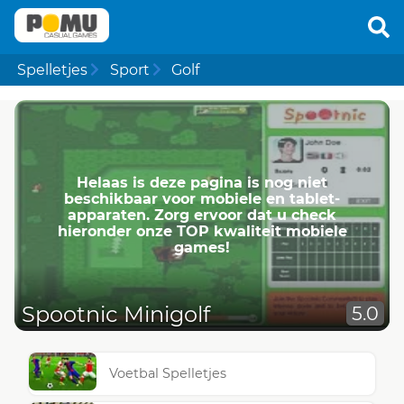
Spelletjes
Sport
Golf
Helaas is deze pagina is nog niet
beschikbaar voor mobiele en tablet-
apparaten. Zorg ervoor dat u check
hieronder onze TOP kwaliteit mobiele
games!
Spootnic Minigolf
5.0
Voetbal Spelletjes