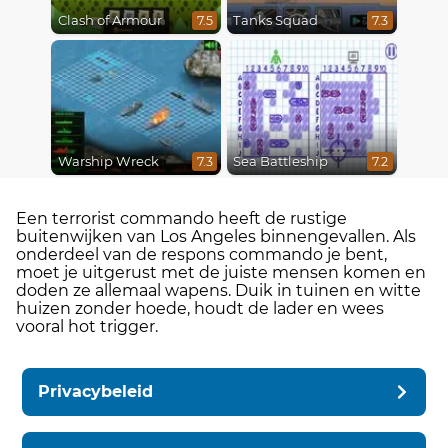
Clash of Armour
Tanks Squad
7.5
7.3
Warship Wreck
Sea Battleship
7.3
7.2
Een terrorist commando heeft de rustige
buitenwijken van Los Angeles binnengevallen. Als
onderdeel van de respons commando je bent,
moet je uitgerust met de juiste mensen komen en
doden ze allemaal wapens. Duik in tuinen en witte
huizen zonder hoede, houdt de lader en wees
vooral hot trigger.
Privacybeleid