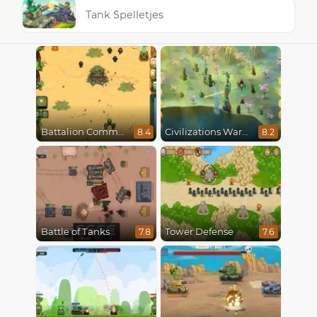
Tank Spelletjes
Battalion Commander
Civilizations Wars Master Edition
8.4
8.2
Battle of Tanks
Tower Defense
7.8
7.6