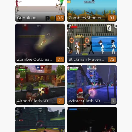
Gunblood
Zombies Shooter
8.3
8.1
Zombie Outbreak Arena
Stickman Maverick: Bad Boys Killer
7.4
7.2
Airport Clash 3D
Winter Clash 3D
7.1
7