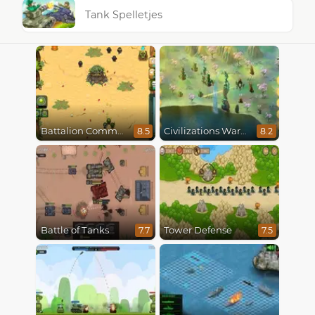
Tank Spelletjes
Battalion Commander
Civilizations Wars Master Edition
8.5
8.2
Battle of Tanks
Tower Defense
7.7
7.5