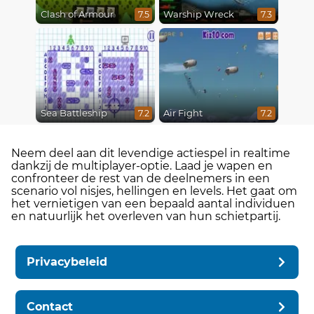
Clash of Armour
Warship Wreck
7.5
7.3
Sea Battleship
Air Fight
7.2
7.2
Neem deel aan dit levendige actiespel in realtime
dankzij de multiplayer-optie. Laad je wapen en
confronteer de rest van de deelnemers in een
scenario vol nisjes, hellingen en levels. Het gaat om
het vernietigen van een bepaald aantal individuen
en natuurlijk het overleven van hun schietpartij.
Privacybeleid
Contact