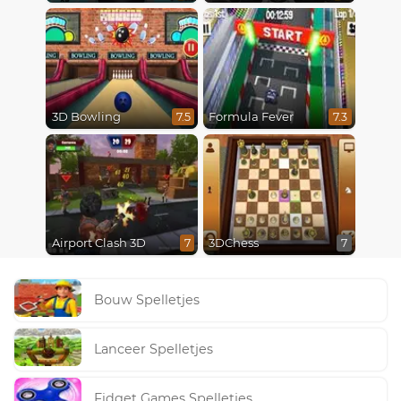
3D Bowling
Formula Fever
7.5
7.3
Airport Clash 3D
3DChess
7
7
Bouw Spelletjes
Lanceer Spelletjes
Fidget Games Spelletjes