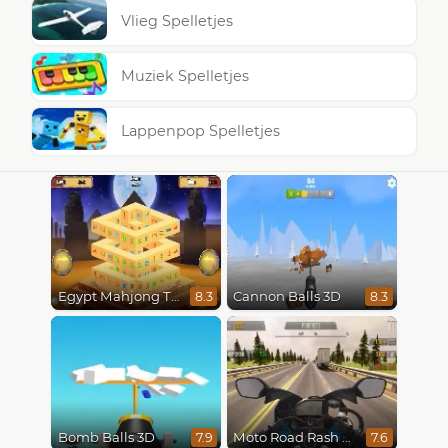
Vlieg Spelletjes
Muziek Spelletjes
Lappenpop Spelletjes
Egypt Mahjong Triple Dimensions
Cannon Balls 3D
8.3
8.3
Bomb Balls 3D
Moto Road Rash 3D
7.9
7.6