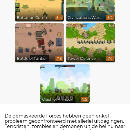
Battalion Commander
Civilizations Wars Master Edition
8.4
8.2
Battle of Tanks
Tower Defense
7.8
7.6
Clash of Armour
7.5
De gemaskeerde Forces hebben geen enkel
probleem geconfronteerd met allerlei uitdagingen.
Terroristen, zombies en demonen uit de hel nu naar