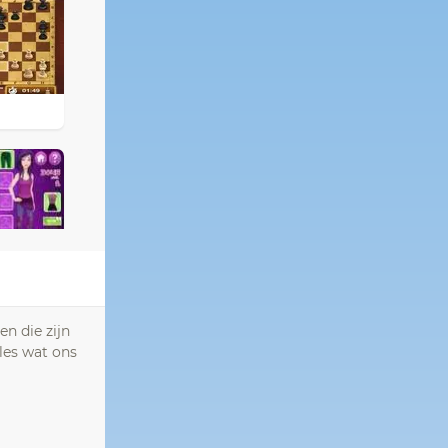
n die zijn
les wat ons