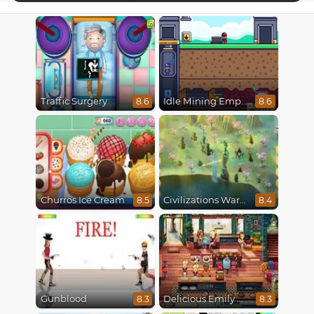
Traffic Surgery
Idle Mining Empire
8.6
8.6
Churros Ice Cream
Civilizations Wars Master Edition
8.5
8.4
Gunblood
Delicious Emily New Beginning
8.3
8.3