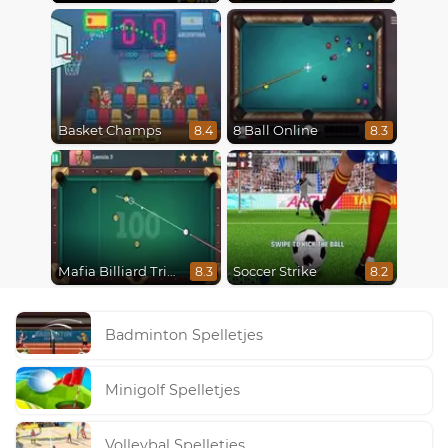
Basket Champs
8 Ball Online
8.4
8.3
Mafia Billiard Tricks
Soccer Strike
8.3
8.2
Badminton Spelletjes
Minigolf Spelletjes
Volleybal Spelletjes