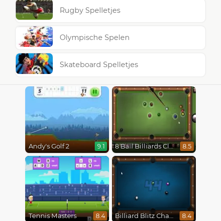
Rugby Spelletjes
Olympische Spelen
Skateboard Spelletjes
Andy's Golf 2
8 Ball Billiards Classic
9.1
8.5
Tennis Masters
Billiard Blitz Challenge
8.4
8.4