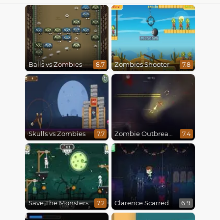
Balls vs Zombies
Zombies Shooter
8.7
7.8
Skulls vs Zombies
Zombie Outbreak Arena
7.7
7.4
Save The Monsters
Clarence Scarred Silly
7.2
6.9